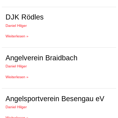
DJK
DJK Rödles
Rödles
Daniel Hilger
Weiterlesen »
Angelverein
Angelverein Braidbach
Braidbach
Daniel Hilger
Weiterlesen »
Angelsportverein
Angelsportverein Besengau eV
Besengau
Daniel Hilger
eV
Weiterlesen »