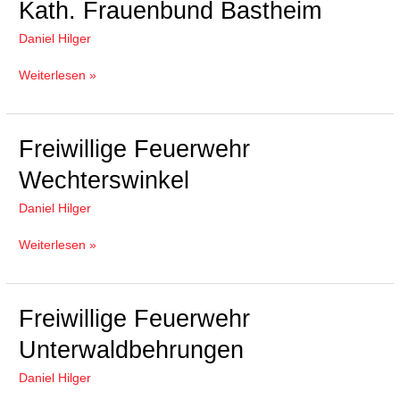
Kath.
Kath. Frauenbund Bastheim
Frauenbund
Daniel Hilger
Bastheim
Weiterlesen »
Freiwillige
Freiwillige Feuerwehr
Feuerwehr
Wechterswinkel
Wechterswinkel
Daniel Hilger
Weiterlesen »
Freiwillige
Freiwillige Feuerwehr
Feuerwehr
Unterwaldbehrungen
Unterwaldbehrungen
Daniel Hilger