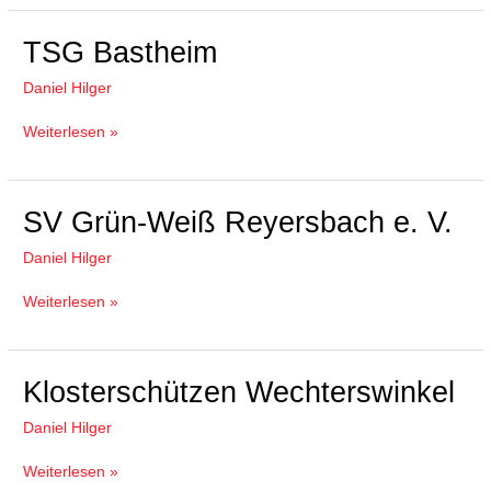
TSG
TSG Bastheim
Bastheim
Daniel Hilger
Weiterlesen »
SV
SV Grün-Weiß Reyersbach e. V.
Grün-
Daniel Hilger
Weiß
Reyersbach
Weiterlesen »
e.
V.
Klosterschützen
Klosterschützen Wechterswinkel
Wechterswinkel
Daniel Hilger
Weiterlesen »