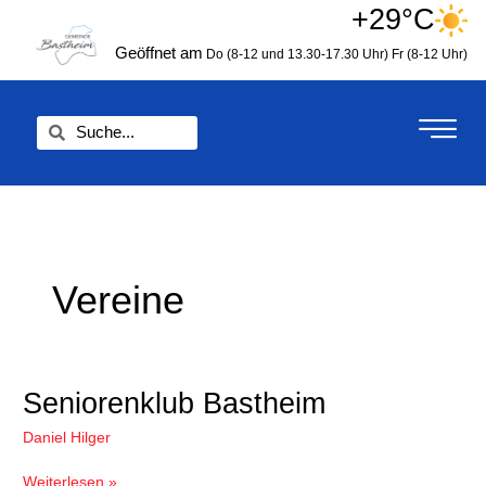
Zum
+29°C
springen
Inhalt
Geöffnet am
Do (8-12 und 13.30-17.30 Uhr)
Fr (8-12 Uhr)
springen
Suche
Suche
Vereine
Seniorenklub
Seniorenklub Bastheim
Bastheim
Daniel Hilger
Weiterlesen »