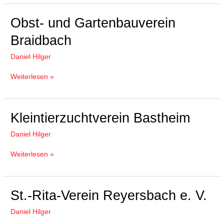
Obst-
Obst- und Gartenbauverein
und
Braidbach
Gartenbauverein
Braidbach
Daniel Hilger
Weiterlesen »
Kleintierzuchtverein
Kleintierzuchtverein Bastheim
Bastheim
Daniel Hilger
Weiterlesen »
St.-
St.-Rita-Verein Reyersbach e. V.
Rita-
Daniel Hilger
Verein