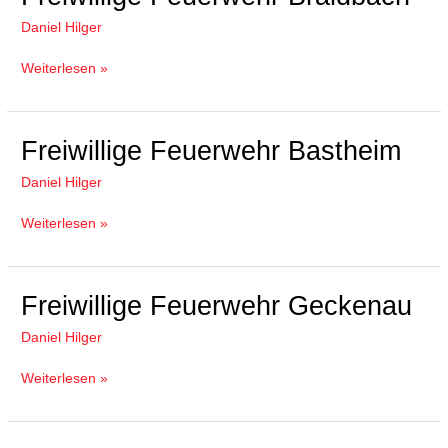
Feuerwehr
Daniel Hilger
Braidbach
Weiterlesen »
Freiwillige
Freiwillige Feuerwehr Bastheim
Feuerwehr
Daniel Hilger
Bastheim
Weiterlesen »
Freiwillige
Freiwillige Feuerwehr Geckenau
Feuerwehr
Daniel Hilger
Geckenau
Weiterlesen »