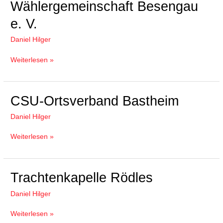
Wählergemeinschaft
Wählergemeinschaft Besengau
Besengau
e. V.
e.
V.
Daniel Hilger
Weiterlesen »
CSU-
CSU-Ortsverband Bastheim
Ortsverband
Daniel Hilger
Bastheim
Weiterlesen »
Trachtenkapelle
Trachtenkapelle Rödles
Rödles
Daniel Hilger
Weiterlesen »