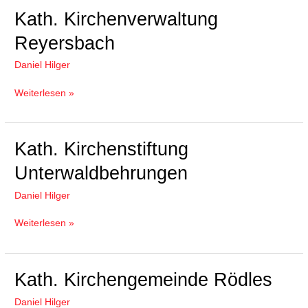
Kath.
Kath. Kirchenverwaltung
Kirchenverwaltung
Reyersbach
Reyersbach
Daniel Hilger
Weiterlesen »
Kath.
Kath. Kirchenstiftung
Kirchenstiftung
Unterwaldbehrungen
Unterwaldbehrungen
Daniel Hilger
Weiterlesen »
Kath.
Kath. Kirchengemeinde Rödles
Kirchengemeinde
Daniel Hilger
Rödles