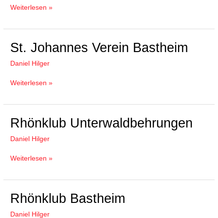
Reyersbach
Weiterlesen »
e.
V.
St.
St. Johannes Verein Bastheim
Johannes
Daniel Hilger
Verein
Bastheim
Weiterlesen »
Rhönklub
Rhönklub Unterwaldbehrungen
Unterwaldbehrungen
Daniel Hilger
Weiterlesen »
Rhönklub
Rhönklub Bastheim
Bastheim
Daniel Hilger