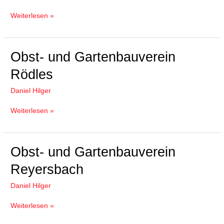
Weiterlesen »
Obst-
Obst- und Gartenbauverein
und
Rödles
Gartenbauverein
Rödles
Daniel Hilger
Weiterlesen »
Obst-
Obst- und Gartenbauverein
und
Reyersbach
Gartenbauverein
Reyersbach
Daniel Hilger
Weiterlesen »