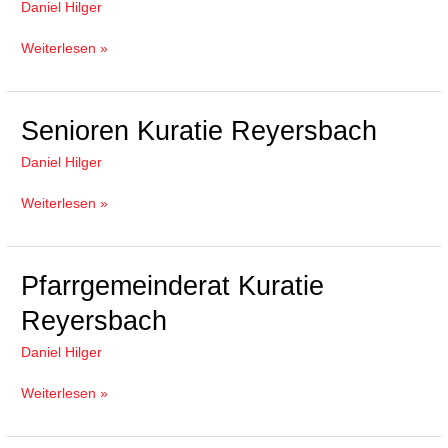
Daniel Hilger
Weiterlesen »
Senioren
Senioren Kuratie Reyersbach
Kuratie
Daniel Hilger
Reyersbach
Weiterlesen »
Pfarrgemeinderat
Pfarrgemeinderat Kuratie
Kuratie
Reyersbach
Reyersbach
Daniel Hilger
Weiterlesen »