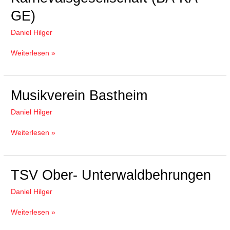
KA-
GE)
GE)
Daniel Hilger
Weiterlesen »
Musikverein
Musikverein Bastheim
Bastheim
Daniel Hilger
Weiterlesen »
TSV
TSV Ober- Unterwaldbehrungen
Ober-
Daniel Hilger
Unterwaldbehrungen
Weiterlesen »