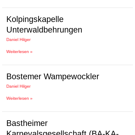
Kolpingskapelle
Kolpingskapelle
Unterwaldbehrungen
Unterwaldbehrungen
Daniel Hilger
Weiterlesen »
Bostemer
Bostemer Wampewockler
Wampewockler
Daniel Hilger
Weiterlesen »
Bastheimer
Bastheimer
Karnevalsgesellschaft
Karnevalsgesellschaft (BA-KA-
(BA-