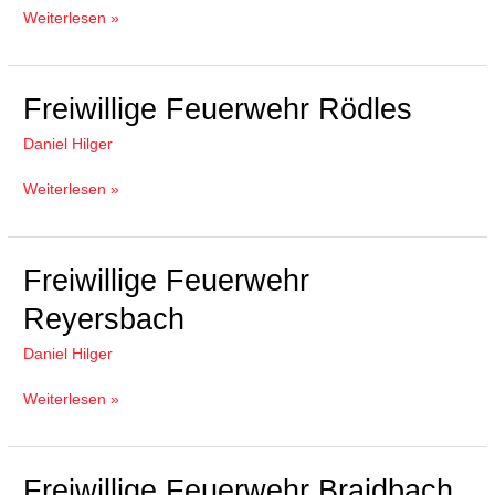
Weiterlesen »
Freiwillige
Freiwillige Feuerwehr Rödles
Feuerwehr
Daniel Hilger
Rödles
Weiterlesen »
Freiwillige
Freiwillige Feuerwehr
Feuerwehr
Reyersbach
Reyersbach
Daniel Hilger
Weiterlesen »
Freiwillige
Freiwillige Feuerwehr Braidbach