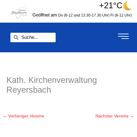
Zum
+21°C
springen
Inhalt
Geöffnet am
Do (8-12 und 13.30-17.30 Uhr)
Fr (8-12 Uhr)
springen
Suche
Suche
Kath. Kirchenverwaltung
Reyersbach
←
Vorheriger Vereine
Nächster Vereine
→