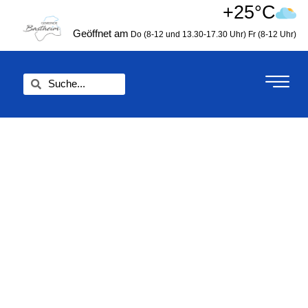
Zum
+25°C
springen
Inhalt
Geöffnet am
Do (8-12 und 13.30-17.30 Uhr)
Fr (8-12 Uhr)
springen
Suche
Suche