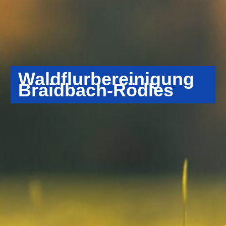
Waldflur­bereinigung
Braidbach-Rödles