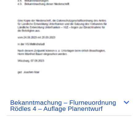
Bekanntmachung – Flurneuordnung
Rödles 4 – Auflage Planentwurf
Waldneuordnung Rödles 4 -
Teilnehmerversammlung am
30.11.2021 um 19:00 Uhr in der