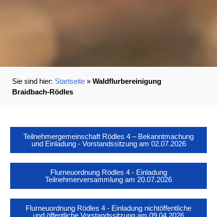
Startseite
»
Waldflur­bereinigung
Braidbach-Rödles
Teilnehmergemeinschaft Rödles 4 – Bekanntmachung
und Einladung - Vorstandssitzung am 02.07.2026
Flurneuordnung Rödles 4 - Einladung
Teilnehmerversammlung am 20.07.2026
Flurneuordnung Rödles 4 - Einladung nichtöffentliche
und öffentliche Vorstandssitzung am 09.04.2026