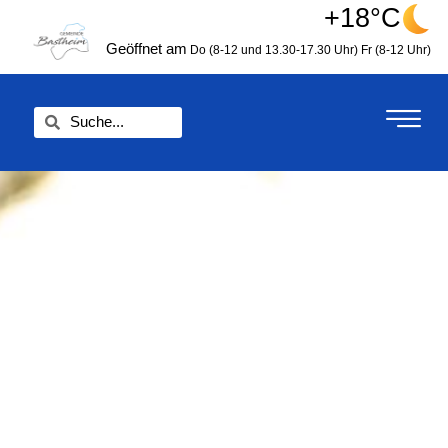
Zum
+18°C
springen
Inhalt
Geöffnet am
Do (8-12 und 13.30-17.30 Uhr)
Fr (8-12 Uhr)
springen
Suche
Suche