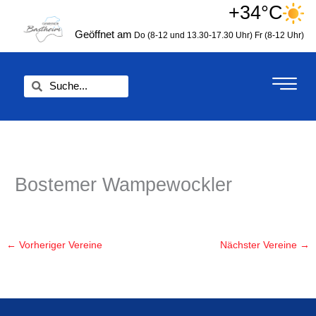
Zum
+34°C
springen
Inhalt
Geöffnet am
Do (8-12 und 13.30-17.30 Uhr)
Fr (8-12 Uhr)
springen
Suche
Suche
Bostemer Wampewockler
←
Vorheriger Vereine
Nächster Vereine
→