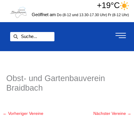
Zum
+19°C
springen
Inhalt
Geöffnet am
Do (8-12 und 13.30-17.30 Uhr)
Fr (8-12 Uhr)
springen
Suche
Suche
Obst- und Gartenbauverein
Braidbach
←
Vorheriger Vereine
Nächster Vereine
→