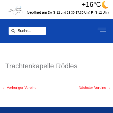
Zum
+16°C
springen
Inhalt
Geöffnet am
Do (8-12 und 13.30-17.30 Uhr)
Fr (8-12 Uhr)
springen
Suche
Suche
Trachtenkapelle Rödles
←
Vorheriger Vereine
Nächster Vereine
→