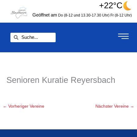
Zum
+22°C
springen
Inhalt
Geöffnet am
Do (8-12 und 13.30-17.30 Uhr)
Fr (8-12 Uhr)
springen
Suche
Suche
Senioren Kuratie Reyersbach
←
Vorheriger Vereine
Nächster Vereine
→