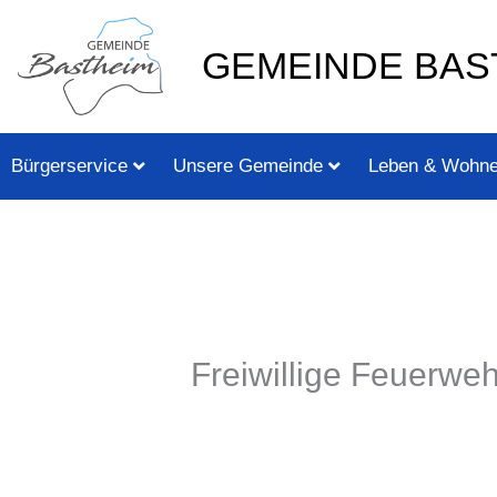
Zum
springen
Inhalt
GEMEINDE BAS
springen
Bürgerservice
Unsere Gemeinde
Leben & Wohn
Freiwillige Feuerwe