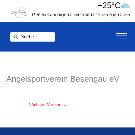
Zum
+25°C
springen
Inhalt
Geöffnet am
Do (8-12 und 13.30-17.30 Uhr)
Fr (8-12 Uhr)
springen
Suche
Suche
Angelsportverein Besengau eV
Nächster Vereine
→