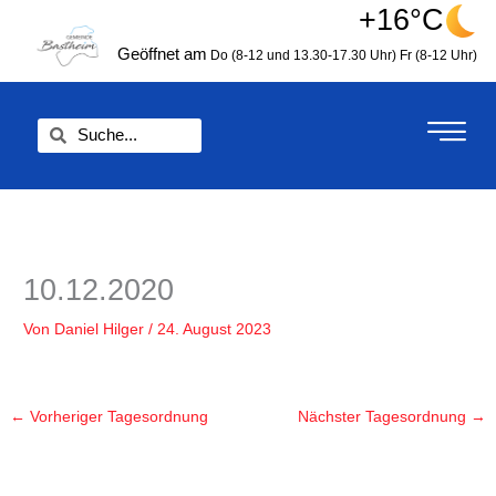
Zum
+16°C
springen
Inhalt
Geöffnet am
Do (8-12 und 13.30-17.30 Uhr)
Fr (8-12 Uhr)
springen
Suche
Suche
10.12.2020
Von
Daniel Hilger
/
24. August 2023
←
Vorheriger Tagesordnung
Nächster Tagesordnung
→