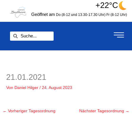
Zum
+22°C
springen
Inhalt
Geöffnet am
Do (8-12 und 13.30-17.30 Uhr)
Fr (8-12 Uhr)
springen
Suche
Suche
21.01.2021
Von
Daniel Hilger
/
24. August 2023
←
Vorheriger Tagesordnung
Nächster Tagesordnung
→