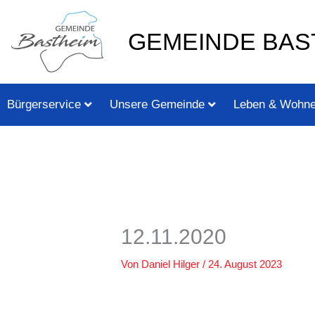
Zum
springen
Inhalt
GEMEINDE BAS
springen
Bürgerservice
Unsere Gemeinde
Leben & Wohn
12.11.2020
Von
Daniel Hilger
/
24. August 2023