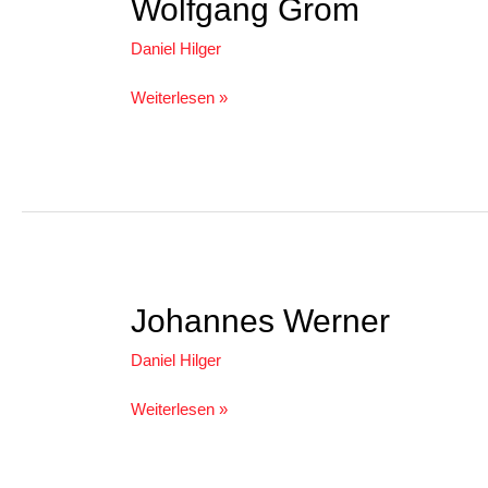
Wolfgang Grom
Grom
Daniel Hilger
Weiterlesen »
Johannes
Johannes Werner
Werner
Daniel Hilger
Weiterlesen »