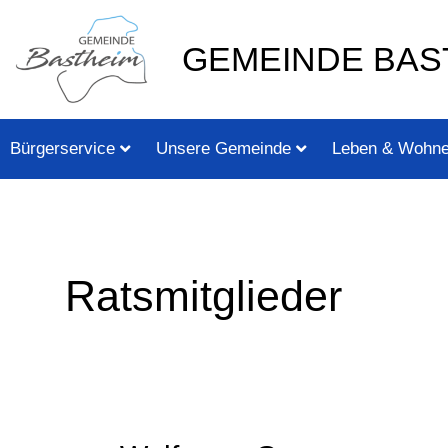
Zum
springen
Inhalt
GEMEINDE BAS
springen
Bürgerservice
Unsere Gemeinde
Leben & Wohn
Ratsmitglieder
Wolfgang