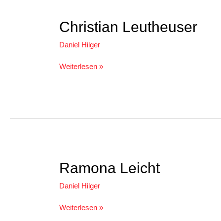
Christian
Christian Leutheuser
Leutheuser
Daniel Hilger
Weiterlesen »
Ramona
Ramona Leicht
Leicht
Daniel Hilger
Weiterlesen »