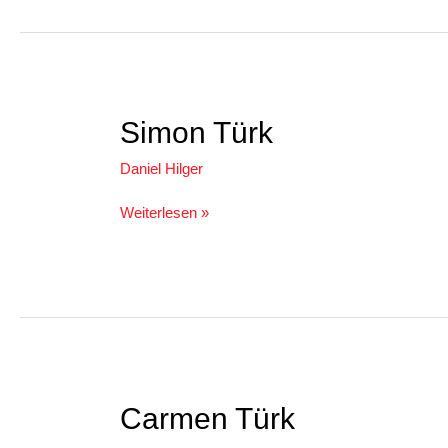
Simon
Simon Türk
Türk
Daniel Hilger
Weiterlesen »
Carmen
Carmen Türk
Türk