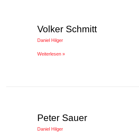
Volker
Volker Schmitt
Schmitt
Daniel Hilger
Weiterlesen »
Peter
Peter Sauer
Sauer
Daniel Hilger