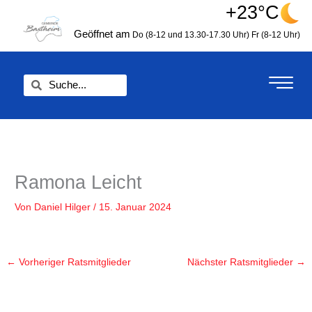
Zum
+23°C
springen
Inhalt
Geöffnet am
Do (8-12 und 13.30-17.30 Uhr)
Fr (8-12 Uhr)
springen
Suche
Suche
Ramona Leicht
Von
Daniel Hilger
/
15. Januar 2024
←
Vorheriger Ratsmitglieder
Nächster Ratsmitglieder
→