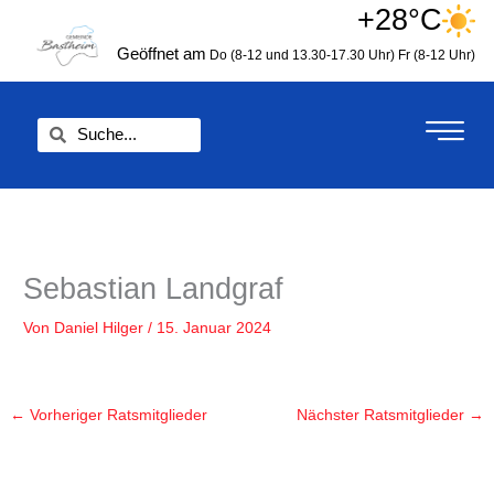
Zum
+28°C
springen
Inhalt
Geöffnet am
Do (8-12 und 13.30-17.30 Uhr)
Fr (8-12 Uhr)
springen
Suche
Suche
Sebastian Landgraf
Von
Daniel Hilger
/
15. Januar 2024
←
Vorheriger Ratsmitglieder
Nächster Ratsmitglieder
→