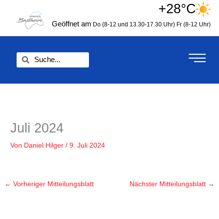
Zum
+28°C
springen
Inhalt
Geöffnet am
Do (8-12 und 13.30-17.30 Uhr)
Fr (8-12 Uhr)
springen
Suche
Suche
Juli 2024
Von
Daniel Hilger
/
9. Juli 2024
←
Vorheriger Mitteilungsblatt
Nächster Mitteilungsblatt
→