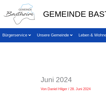
Zum
springen
Inhalt
GEMEINDE BAS
springen
Bürgerservice
Unsere Gemeinde
Leben & Wohn
Juni 2024
Von
Daniel Hilger
/
28. Juni 2024