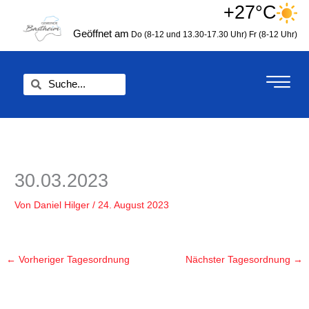
Zum
+27°C
springen
Inhalt
Geöffnet am
Do (8-12 und 13.30-17.30 Uhr)
Fr (8-12 Uhr)
springen
Suche
Suche
30.03.2023
Von
Daniel Hilger
/
24. August 2023
←
Vorheriger Tagesordnung
Nächster Tagesordnung
→