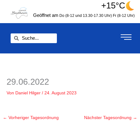
Zum
+15°C
springen
Inhalt
Geöffnet am
Do (8-12 und 13.30-17.30 Uhr)
Fr (8-12 Uhr)
springen
Suche
Suche
29.06.2022
Von
Daniel Hilger
/
24. August 2023
←
Vorheriger Tagesordnung
Nächster Tagesordnung
→