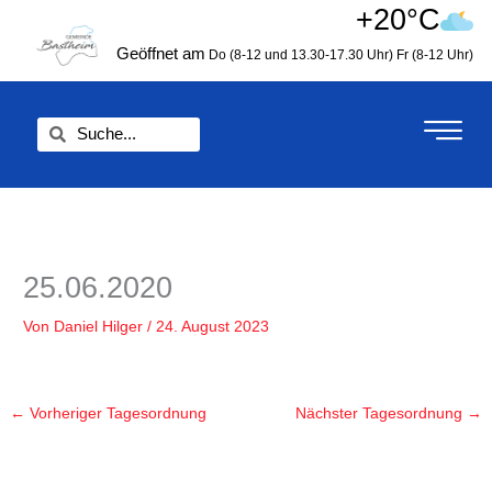
Zum
+20°C
springen
Inhalt
Geöffnet am
Do (8-12 und 13.30-17.30 Uhr)
Fr (8-12 Uhr)
springen
Suche
Suche
25.06.2020
Von
Daniel Hilger
/
24. August 2023
←
Vorheriger Tagesordnung
Nächster Tagesordnung
→