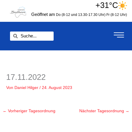
Zum
+31°C
springen
Inhalt
Geöffnet am
Do (8-12 und 13.30-17.30 Uhr)
Fr (8-12 Uhr)
springen
Suche
Suche
17.11.2022
Von
Daniel Hilger
/
24. August 2023
←
Vorheriger Tagesordnung
Nächster Tagesordnung
→