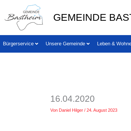
Zum
springen
Inhalt
GEMEINDE BAS
springen
Bürgerservice
Unsere Gemeinde
Leben & Wohn
16.04.2020
Von
Daniel Hilger
/
24. August 2023