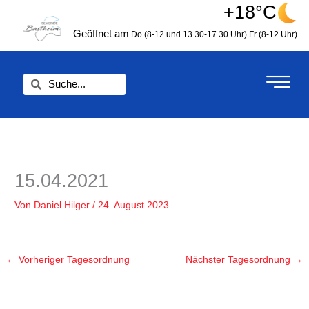
Zum
+18°C
springen
Inhalt
Geöffnet am
Do (8-12 und 13.30-17.30 Uhr)
Fr (8-12 Uhr)
springen
Suche
Suche
15.04.2021
Von
Daniel Hilger
/
24. August 2023
←
Vorheriger Tagesordnung
Nächster Tagesordnung
→