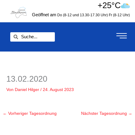
Zum
+25°C
springen
Inhalt
Geöffnet am
Do (8-12 und 13.30-17.30 Uhr)
Fr (8-12 Uhr)
springen
Suche
Suche
13.02.2020
Von
Daniel Hilger
/
24. August 2023
←
Vorheriger Tagesordnung
Nächster Tagesordnung
→