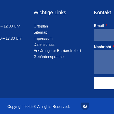
Wichtige Links
Kontakt
Email
 – 12:00 Uhr
Ortsplan
Sitemap
0 – 17:30 Uhr
Impressum
Datenschutz
Nachricht
Erklärung zur Barrierefreiheit
Gebärdensprache
F
Copyright 2025 © All rights Reserved.
a
c