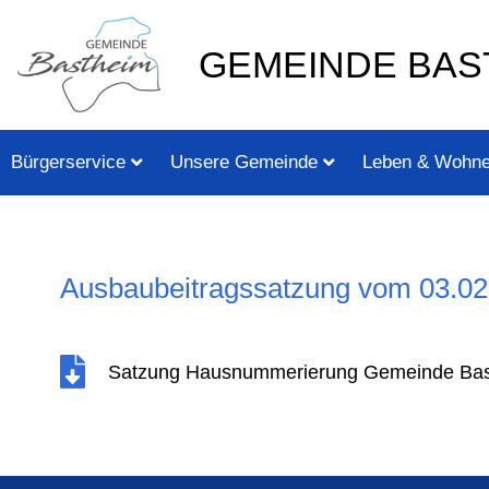
Zum
springen
Inhalt
GEMEINDE BAS
springen
Bürgerservice
Unsere Gemeinde
Leben & Wohn
Ausbaubeitragssatzung vom 03.02
Satzung Hausnummerierung Gemeinde Bas