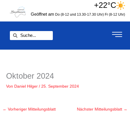
Zum
+22°C
springen
Inhalt
Geöffnet am
Do (8-12 und 13.30-17.30 Uhr)
Fr (8-12 Uhr)
springen
Suche
Suche
Oktober 2024
Von
Daniel Hilger
/
25. September 2024
←
Vorheriger Mitteilungsblatt
Nächster Mitteilungsblatt
→