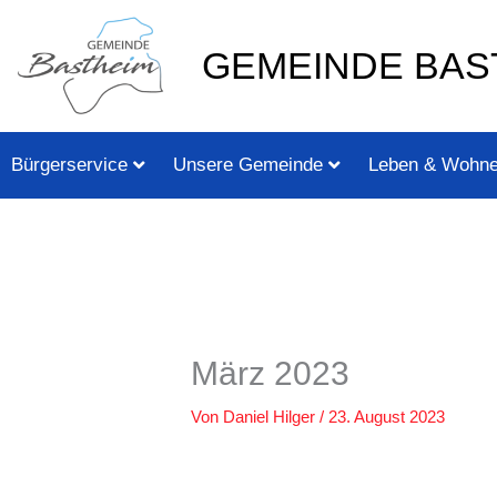
Zum
springen
Inhalt
GEMEINDE BAS
springen
Bürgerservice
Unsere Gemeinde
Leben & Wohn
März 2023
Von
Daniel Hilger
/
23. August 2023