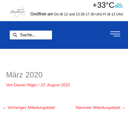
Zum
+33°C
springen
Inhalt
Geöffnet am
Do (8-12 und 13.30-17.30 Uhr)
Fr (8-12 Uhr)
springen
Suche
Suche
März 2020
Von
Daniel Hilger
/
23. August 2023
←
Vorheriger Mitteilungsblatt
Nächster Mitteilungsblatt
→