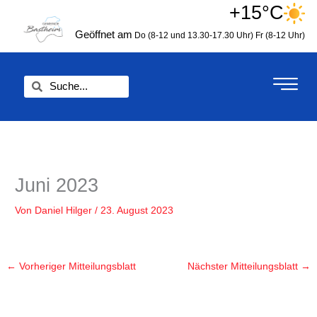
Zum
+15°C
springen
Inhalt
Geöffnet am
Do (8-12 und 13.30-17.30 Uhr)
Fr (8-12 Uhr)
springen
Suche
Suche
Juni 2023
Von
Daniel Hilger
/
23. August 2023
←
Vorheriger Mitteilungsblatt
Nächster Mitteilungsblatt
→