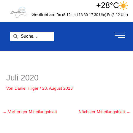
Zum
+28°C
springen
Inhalt
Geöffnet am
Do (8-12 und 13.30-17.30 Uhr)
Fr (8-12 Uhr)
springen
Suche
Suche
Juli 2020
Von
Daniel Hilger
/
23. August 2023
←
Vorheriger Mitteilungsblatt
Nächster Mitteilungsblatt
→