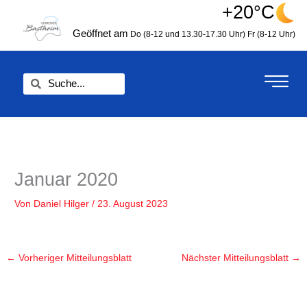
Zum
+20°C
springen
Inhalt
Geöffnet am
Do (8-12 und 13.30-17.30 Uhr)
Fr (8-12 Uhr)
springen
Suche
Suche
Januar 2020
Von
Daniel Hilger
/
23. August 2023
←
Vorheriger Mitteilungsblatt
Nächster Mitteilungsblatt
→