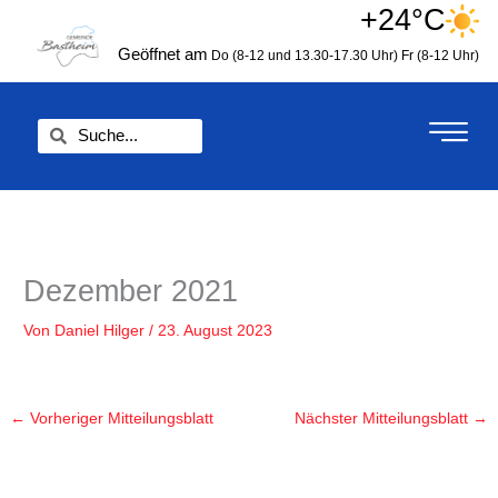
Zum
+24°C
springen
Inhalt
Geöffnet am
Do (8-12 und 13.30-17.30 Uhr)
Fr (8-12 Uhr)
springen
Suche
Suche
Dezember 2021
Von
Daniel Hilger
/
23. August 2023
←
Vorheriger Mitteilungsblatt
Nächster Mitteilungsblatt
→