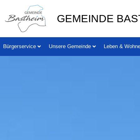
Zum
springen
Inhalt
GEMEINDE BAS
springen
Bürgerservice
Unsere Gemeinde
Leben & Wohn