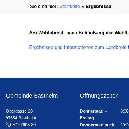
Startseite
»
Ergebnisse
Am Wahlabend, nach Schließung der Wahllo
Ergebnisse und Informationen zum Landkreis 
Gemeinde Bastheim
Öffnungszeiten
Obergasse 20
Donnerstag –
8:00
97654 Bastheim
Freitag
09776/608-80
Donnerstag auch
13:3