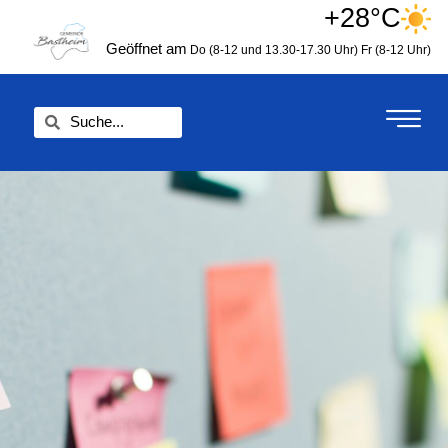
Zum
+28°C
springen
Inhalt
Geöffnet am
Do (8-12 und 13.30-17.30 Uhr)
Fr (8-12 Uhr)
springen
Suche
Suche