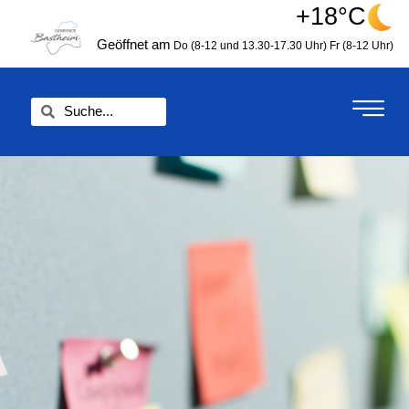
Zum
+18°C
springen
Inhalt
Geöffnet am
Do (8-12 und 13.30-17.30 Uhr)
Fr (8-12 Uhr)
springen
Suche
Suche