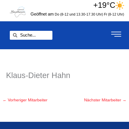
Zum
+19°C
springen
Inhalt
Geöffnet am
Do (8-12 und 13.30-17.30 Uhr)
Fr (8-12 Uhr)
springen
Suche
Suche
Klaus-Dieter Hahn
←
Vorheriger Mitarbeiter
Nächster Mitarbeiter
→