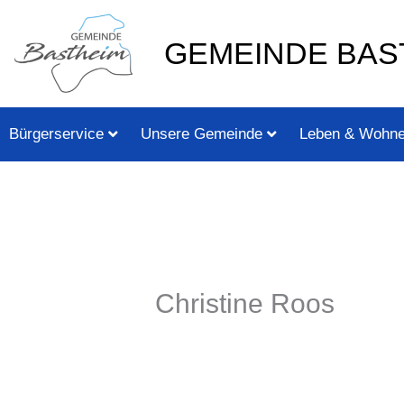
Zum
springen
Inhalt
GEMEINDE BAS
springen
Bürgerservice
Unsere Gemeinde
Leben & Wohn
Christine Roos