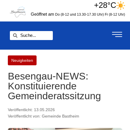
Zum
+28°C
springen
Inhalt
Geöffnet am
Do (8-12 und 13.30-17.30 Uhr)
Fr (8-12 Uhr)
springen
Suche
Suche
Neuigkeiten
Besengau-NEWS:
Konstituierende
Gemeinderatssitzung
Veröffentlicht: 13.05.2026
Veröffentlicht von: Gemeinde Bastheim