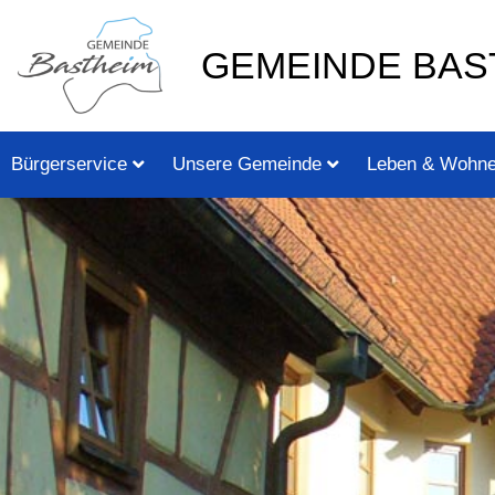
Zum
springen
Inhalt
GEMEINDE BAS
springen
Bürgerservice
Unsere Gemeinde
Leben & Wohn