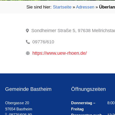
Startseite
»
Adressen
»
Überla
Sondheimer Straße 5, 97638 Mellrichsta
09776/610
https://www.uew-rhoen.de/
Gemeinde Bastheim
Öffnungszeiten
Obergasse 20
Donnerstag –
8:00
97654 Bastheim
Freitag
09776/608-80