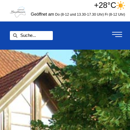
Zum
+28°C
springen
Inhalt
Geöffnet am
Do (8-12 und 13.30-17.30 Uhr)
Fr (8-12 Uhr)
springen
Suche
Suche