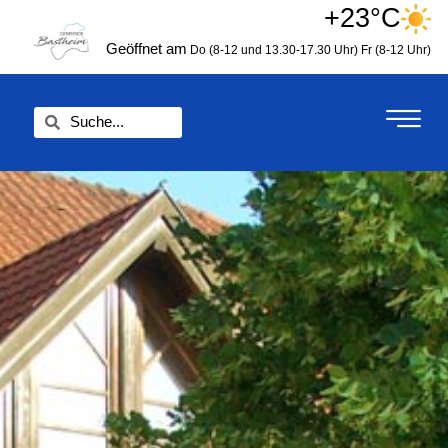
Zum
+23°C
springen
Inhalt
Geöffnet am
Do (8-12 und 13.30-17.30 Uhr)
Fr (8-12 Uhr)
springen
Suche
Suche