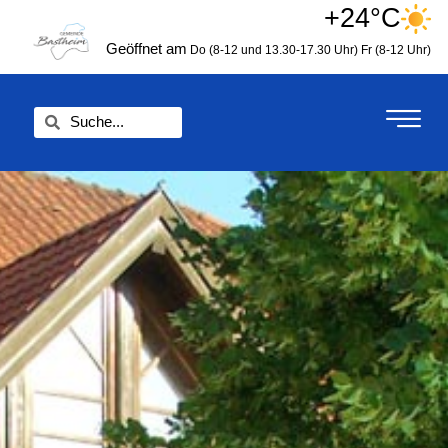
Zum
+24°C
springen
Inhalt
Geöffnet am
Do (8-12 und 13.30-17.30 Uhr)
Fr (8-12 Uhr)
springen
Suche
Suche