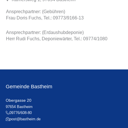
Ansprechpartner: (Gebühren)
Frau Doris Fuchs, Tel.: 09773/9166-13
Ansprechpartner: (Erdaushubdeponie)
Herr Rudi Fuchs, Deponiewärter, Tel.: 09774/1080
Gemeinde Bastheim
Obergasse 20
97654 Bastheim
09776/608-80
post@bastheim.de