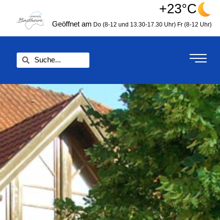
Zum
+23°C
springen
Inhalt
Geöffnet am
Do (8-12 und 13.30-17.30 Uhr)
Fr (8-12 Uhr)
springen
Suche
Suche