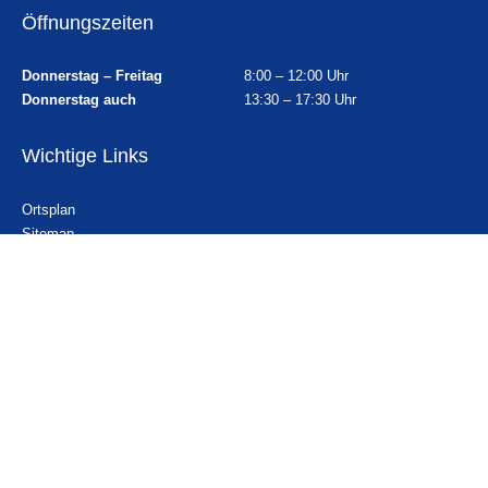
Öffnungszeiten
Donnerstag – Freitag
8:00 – 12:00 Uhr
Donnerstag auch
13:30 – 17:30 Uhr
Wichtige Links
Ortsplan
Sitemap
Impressum
Datenschutz
Erklärung zur Barrierefreiheit
Gebärdensprache
Kontakt
Email