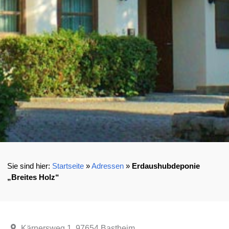
Startseite
»
Adressen
»
Erdaushubdeponie
„Breites Holz“
Kärnersweg 1, 97654 Bastheim