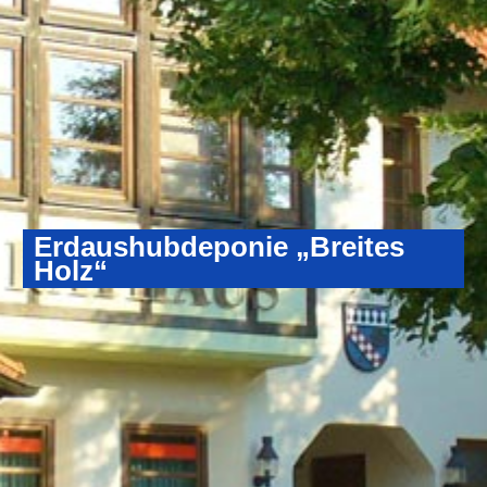
Erdaushubdeponie „Breites
Holz“