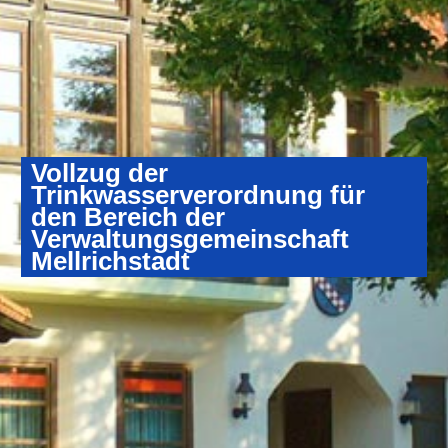
Vollzug der
Trinkwasserverordnung für
den Bereich der
Verwaltungsgemeinschaft
Mellrichstadt