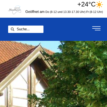
Zum
+24°C
springen
Inhalt
Geöffnet am
Do (8-12 und 13.30-17.30 Uhr)
Fr (8-12 Uhr)
springen
Suche
Suche