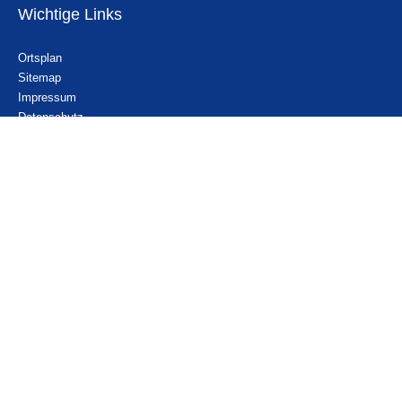
Wichtige Links
Ortsplan
Sitemap
Impressum
Datenschutz
Erklärung zur Barrierefreiheit
Gebärdensprache
Kontakt
Email
Nachricht