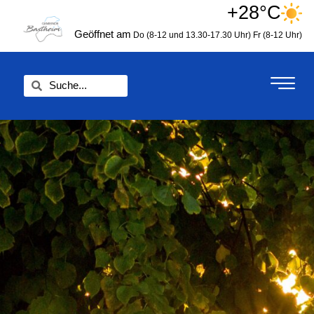
Zum
+28°C
springen
Inhalt
Geöffnet am
Do (8-12 und 13.30-17.30 Uhr)
Fr (8-12 Uhr)
springen
Suche
Suche