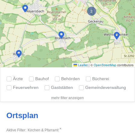
2
Leaflet
|
©
OpenStreetMap
contributors
Ärzte
Bauhof
Behörden
Bücherei
Feuerwehren
Gaststätten
Gemeindeverwaltung
mehr filter anzeigen
Ortsplan
×
Aktive Filter:
Kirchen & Pfarramt