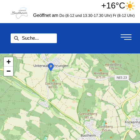
Zum
+16°C
springen
Inhalt
Geöffnet am
Do (8-12 und 13.30-17.30 Uhr)
Fr (8-12 Uhr)
springen
Suche
Suche
+
−