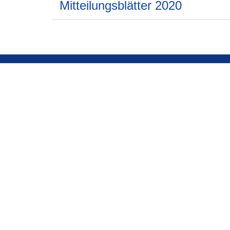
Mitteilungsblätter 2020
Gemeinde Bastheim
Öffnungszeiten
Obergasse 20
Donnerstag –
8:00
97654 Bastheim
Freitag
09776/608-80
Donnerstag auch
13:3
post@bastheim.de