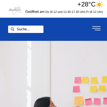
Zum
+28°C
springen
Inhalt
Geöffnet am
Do (8-12 und 13.30-17.30 Uhr)
Fr (8-12 Uhr)
springen
Suche
Suche